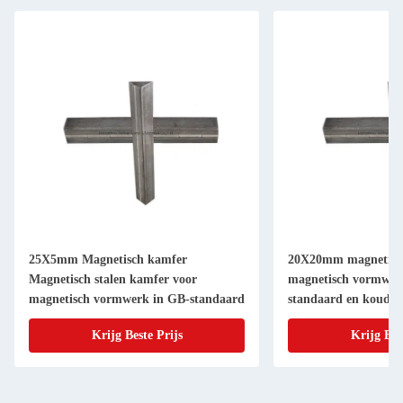
25X5mm Magnetisch kamfer
20X20mm magnetisc
Magnetisch stalen kamfer voor
magnetisch vormwer
magnetisch vormwerk in GB-standaard
standaard en koudge
Krijg Beste Prijs
Krijg Bes