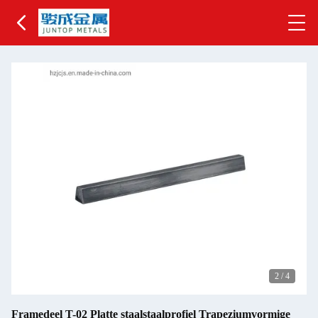
2
/
4
Framedeel T-02 Platte staalstaalprofiel Trapeziumvormige