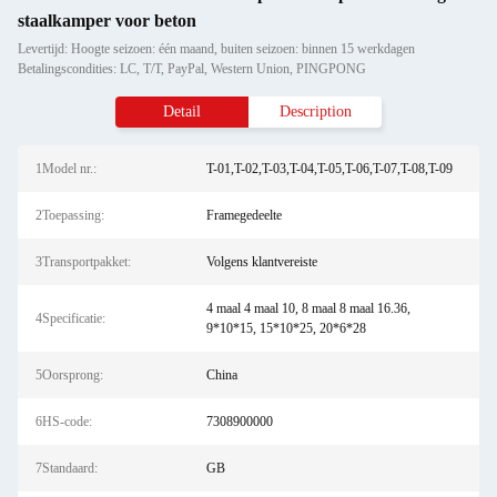
staalkamper voor beton
Levertijd: Hoogte seizoen: één maand, buiten seizoen: binnen 15 werkdagen
Betalingscondities: LC, T/T, PayPal, Western Union, PINGPONG
Detail
Description
1Model nr.:
T-01,T-02,T-03,T-04,T-05,T-06,T-07,T-08,T-09
2Toepassing:
Framegedeelte
3Transportpakket:
Volgens klantvereiste
4 maal 4 maal 10, 8 maal 8 maal 16.36,
4Specificatie:
9*10*15, 15*10*25, 20*6*28
5Oorsprong:
China
6HS-code:
7308900000
7Standaard:
GB