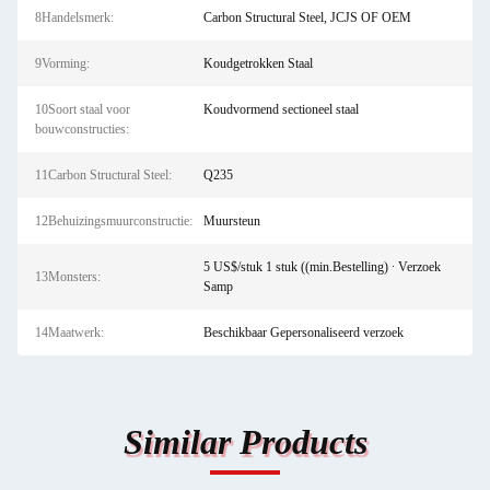
8Handelsmerk:
Carbon Structural Steel, JCJS OF OEM
9Vorming:
Koudgetrokken Staal
10Soort staal voor
Koudvormend sectioneel staal
bouwconstructies:
11Carbon Structural Steel:
Q235
12Behuizingsmuurconstructie:
Muursteun
5 US$/stuk 1 stuk ((min.Bestelling) ∙ Verzoek
13Monsters:
Samp
14Maatwerk:
Beschikbaar Gepersonaliseerd verzoek
Similar Products