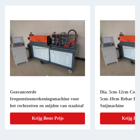
Geavanceerde
Dia. 5cm-12cm Coil S
frequentieomrekeningsmachine voor
5cm-10cm Rebar Rech
het rechtzetten en snijden van staalstaf
Snijmachine
Krijg Beste Prijs
Krijg Bes