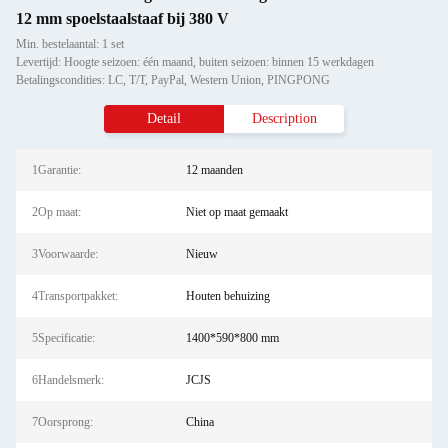
12 mm spoelstaalstaaf bij 380 V
Min. bestelaantal: 1 set
Levertijd: Hoogte seizoen: één maand, buiten seizoen: binnen 15 werkdagen
Betalingscondities: LC, T/T, PayPal, Western Union, PINGPONG
Detail
Description
1Garantie:
12 maanden
2Op maat:
Niet op maat gemaakt
3Voorwaarde:
Nieuw
4Transportpakket:
Houten behuizing
5Specificatie:
1400*590*800 mm
6Handelsmerk:
JCJS
7Oorsprong:
China