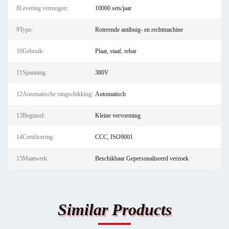
8Levering vermogen:
10000 sets/jaar
9Type:
Roterende antibuig- en rechtmachine
10Gebruik:
Plaat, staaf, rebar
11Spanning:
380V
12Automatische rangschikking:
Automatisch
13Beginsel:
Kleine vervorming
14Certificering:
CCC, ISO9001
15Maatwerk:
Beschikbaar Gepersonaliseerd verzoek
Similar Products