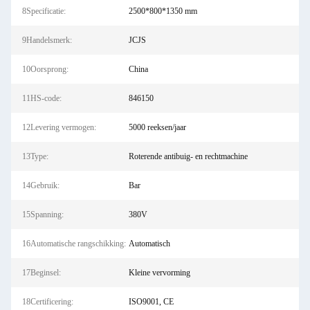
8Specificatie:
2500*800*1350 mm
9Handelsmerk:
JCJS
10Oorsprong:
China
11HS-code:
846150
12Levering vermogen:
5000 reeksen/jaar
13Type:
Roterende antibuig- en rechtmachine
14Gebruik:
Bar
15Spanning:
380V
16Automatische rangschikking:
Automatisch
17Beginsel:
Kleine vervorming
18Certificering:
ISO9001, CE