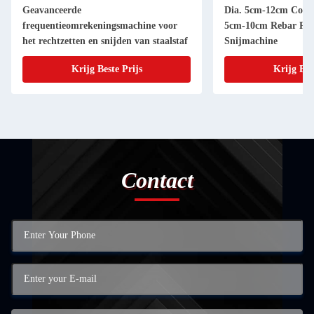
Geavanceerde
Dia. 5cm-12cm Coil S
frequentieomrekeningsmachine voor
5cm-10cm Rebar Rech
het rechtzetten en snijden van staalstaf
Snijmachine
Krijg Beste Prijs
Krijg Bes
Contact