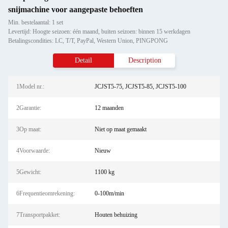
snijmachine voor aangepaste behoeften
Min. bestelaantal: 1 set
Levertijd: Hoogte seizoen: één maand, buiten seizoen: binnen 15 werkdagen
Betalingscondities: LC, T/T, PayPal, Western Union, PINGPONG
Detail
Description
1Model nr.:
JCJST5-75, JCJST5-85, JCJST5-100
2Garantie:
12 maanden
3Op maat:
Niet op maat gemaakt
4Voorwaarde:
Nieuw
5Gewicht:
1100 kg
6Frequentieomrekening:
0-100m/min
7Transportpakket:
Houten behuizing